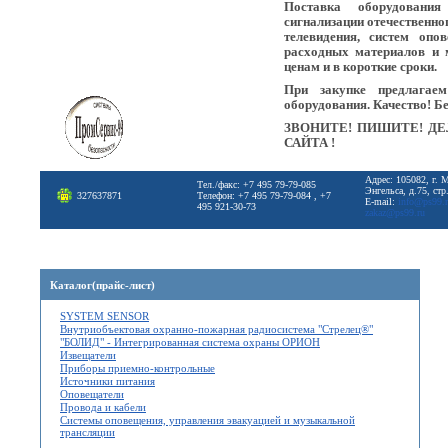
Поставка оборудовани
сигнализации отечественно
телевидения, систем опо
расходных материалов и 
ценам и в короткие сроки.
При закупке предлагае
оборудования. Качество! Б
ЗВОНИТЕ! ПИШИТЕ! ДЕ
САЙТА !
Адрес: 105082, г. 
Тел./факс: +7 495 79-79-085
Энгельса, д.75, стр
327637871
Телефон: +7 495 79-79-084 , +7
E-mail:
info@ps99.
495 921-30-73
zakaz@ps99.ru
Каталог(прайс-лист)
SYSTEM SENSOR
Внутриобъектовая охранно-пожарная радиосистема "Стрелец®"
"БОЛИД" - Интегрированная система охраны ОРИОН
Извещатели
Приборы приемно-контрольные
Источники питания
Оповещатели
Провода и кабели
Системы оповещения, управления эвакуацией и музыкальной
трансляции