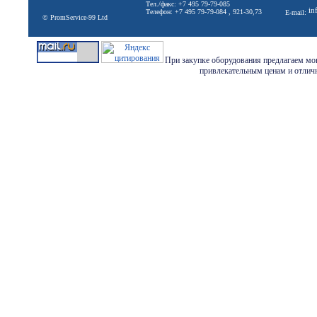
Тел./факс: +7 495 79-79-085
in
Телефон: +7 495 79-79-084 , 921-30,73
E-mail:
© PromService-99 Ltd
При закупке оборудования предлагаем мон
привлекательным ценам и отличн