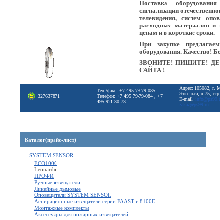
Поставка оборудовани
сигнализации отечественно
телевидения, систем опо
расходных материалов и 
ценам и в короткие сроки.
При закупке предлагае
оборудования. Качество! Б
ЗВОНИТЕ! ПИШИТЕ! ДЕ
САЙТА !
Адрес: 105082, г. 
Тел./факс: +7 495 79-79-085
Энгельса, д.75, стр
327637871
Телефон: +7 495 79-79-084 , +7
E-mail:
info@ps99.
495 921-30-73
zakaz@ps99.ru
Каталог(прайс-лист)
SYSTEM SENSOR
ECO1000
Leonardo
ПРОФИ
Ручные извещатели
Линейные дымовые
Оповещатели SYSTEM SENSOR
Аспирационные извещатели серии FAAST и 8100Е
Монтажные комплекты
Аксессуары для пожарных извещателей