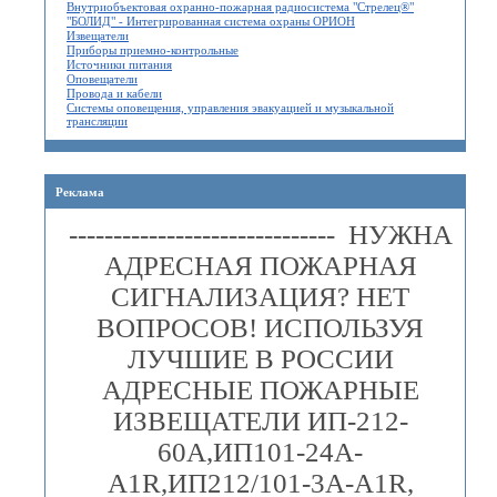
Внутриобъектовая охранно-пожарная радиосистема "Стрелец®"
"БОЛИД" - Интегрированная система охраны ОРИОН
Извещатели
Приборы приемно-контрольные
Источники питания
Оповещатели
Провода и кабели
Системы оповещения, управления эвакуацией и музыкальной
трансляции
Реклама
------------------------------ НУЖНА
АДРЕСНАЯ ПОЖАРНАЯ
СИГНАЛИЗАЦИЯ? НЕТ
ВОПРОСОВ! ИСПОЛЬЗУЯ
ЛУЧШИЕ В РОССИИ
АДРЕСНЫЕ ПОЖАРНЫЕ
ИЗВЕЩАТЕЛИ ИП-212-
60А,ИП101-24А-
A1R,ИП212/101-3А-A1R,