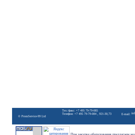
Тел./факс: +7 495 79-79-085
in
Телефон: +7 495 79-79-084 , 921-30,73
E-mail:
© PromService-99 Ltd
При закупке оборудования предлагаем мон