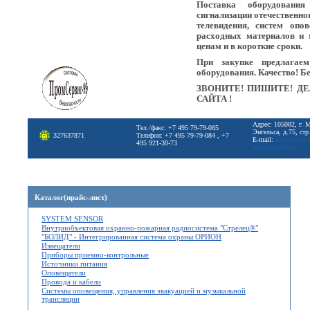
Поставка оборудовани
сигнализации отечественно
телевидения, систем опо
расходных материалов и 
ценам и в короткие сроки.
При закупке предлагае
оборудования. Качество! Б
ЗВОНИТЕ! ПИШИТЕ! ДЕ
САЙТА !
Адрес: 105082, г. 
Тел./факс: +7 495 79-79-085
Энгельса, д.75, стр
327637871
Телефон: +7 495 79-79-084 , +7
E-mail:
info@ps99.
495 921-30-73
zakaz@ps99.ru
Каталог(прайс-лист)
SYSTEM SENSOR
Внутриобъектовая охранно-пожарная радиосистема "Стрелец®"
"БОЛИД" - Интегрированная система охраны ОРИОН
Извещатели
Приборы приемно-контрольные
Источники питания
Оповещатели
Провода и кабели
Системы оповещения, управления эвакуацией и музыкальной
трансляции