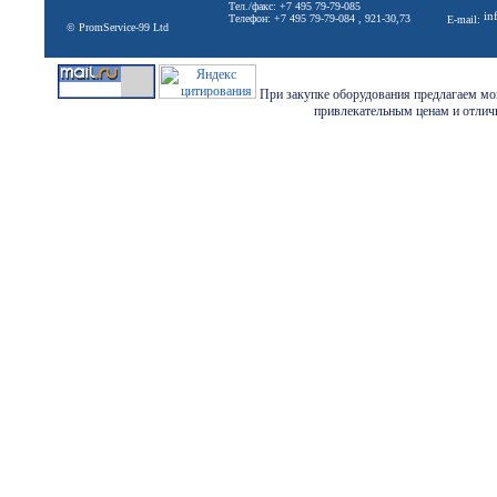
Тел./факс: +7 495 79-79-085
in
Телефон: +7 495 79-79-084 , 921-30,73
E-mail:
© PromService-99 Ltd
При закупке оборудования предлагаем мон
привлекательным ценам и отличн