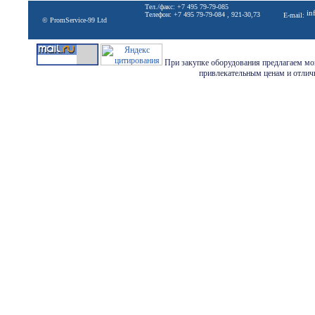
Тел./факс: +7 495 79-79-085
in
Телефон: +7 495 79-79-084 , 921-30,73
E-mail:
© PromService-99 Ltd
При закупке оборудования предлагаем мон
привлекательным ценам и отличн