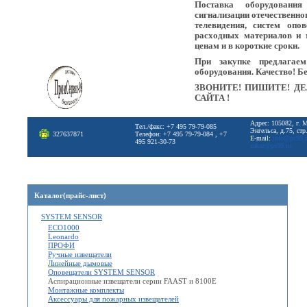
Поставка оборудовани
сигнализации отечественно
телевидения, систем опо
расходных материалов и 
ценам и в короткие сроки.
При закупке предлагае
оборудования. Качество! Б
ЗВОНИТЕ! ПИШИТЕ! ДЕ
САЙТА !
Адрес: 105082, г. 
Тел./факс: +7 495 79-79-085
Энгельса, д.75, стр
327637871
Телефон: +7 495 79-79-084 , +7
E-mail:
info@ps99.
495 921-30-73
zakaz@ps99.ru
Каталог(прайс-лист)
SYSTEM SENSOR
ECO1000
Leonardo
ПРОФИ
Ручные извещатели
Линейные дымовые
Оповещатели SYSTEM SENSOR
Аспирационные извещатели серии FAAST и 8100Е
Монтажные комплекты
Аксессуары для пожарных извещателей