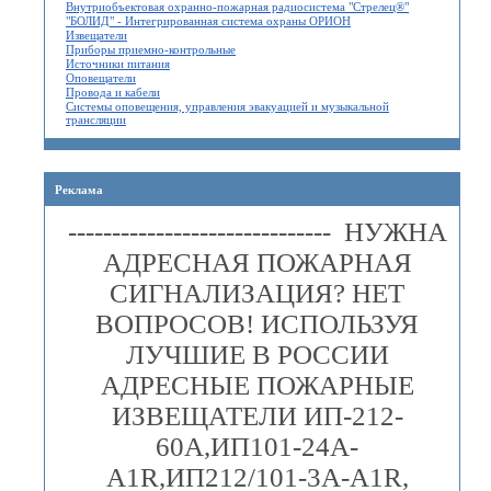
Внутриобъектовая охранно-пожарная радиосистема "Стрелец®"
"БОЛИД" - Интегрированная система охраны ОРИОН
Извещатели
Приборы приемно-контрольные
Источники питания
Оповещатели
Провода и кабели
Системы оповещения, управления эвакуацией и музыкальной
трансляции
Реклама
------------------------------ НУЖНА
АДРЕСНАЯ ПОЖАРНАЯ
СИГНАЛИЗАЦИЯ? НЕТ
ВОПРОСОВ! ИСПОЛЬЗУЯ
ЛУЧШИЕ В РОССИИ
АДРЕСНЫЕ ПОЖАРНЫЕ
ИЗВЕЩАТЕЛИ ИП-212-
60А,ИП101-24А-
A1R,ИП212/101-3А-A1R,