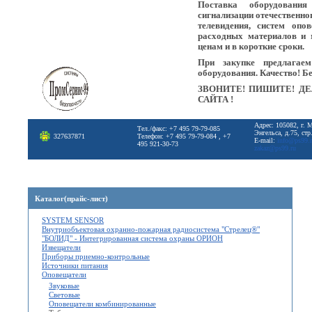
Поставка оборудовани
сигнализации отечественно
телевидения, систем опо
расходных материалов и 
ценам и в короткие сроки.
При закупке предлагае
оборудования. Качество! Б
ЗВОНИТЕ! ПИШИТЕ! ДЕ
САЙТА !
Адрес: 105082, г. 
Тел./факс: +7 495 79-79-085
Энгельса, д.75, стр
327637871
Телефон: +7 495 79-79-084 , +7
E-mail:
info@ps99.
495 921-30-73
zakaz@ps99.ru
Каталог(прайс-лист)
SYSTEM SENSOR
Внутриобъектовая охранно-пожарная радиосистема "Стрелец®"
"БОЛИД" - Интегрированная система охраны ОРИОН
Извещатели
Приборы приемно-контрольные
Источники питания
Оповещатели
Звуковые
Световые
Оповещатели комбинированные