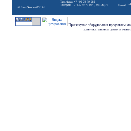
Тел./факс: +7 495 79-79-085
in
Телефон: +7 495 79-79-084 , 921-30,73
E-mail:
© PromService-99 Ltd
При закупке оборудования предлагаем мон
привлекательным ценам и отличн