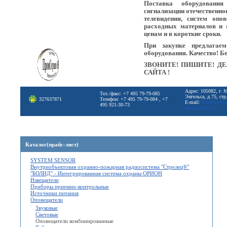
Поставка оборудовани
сигнализации отечественно
телевидения, систем опо
расходных материалов и 
ценам и в короткие сроки.
При закупке предлагае
оборудования. Качество! Б
ЗВОНИТЕ! ПИШИТЕ! ДЕ
САЙТА !
Адрес: 105082, г. 
Тел./факс: +7 495 79-79-085
Энгельса, д.75, стр
327637871
Телефон: +7 495 79-79-084 , +7
E-mail:
info@ps99.
495 921-30-73
zakaz@ps99.ru
Каталог(прайс-лист)
SYSTEM SENSOR
Внутриобъектовая охранно-пожарная радиосистема "Стрелец®"
"БОЛИД" - Интегрированная система охраны ОРИОН
Извещатели
Приборы приемно-контрольные
Источники питания
Оповещатели
Звуковые
Световые
Оповещатели комбинированные