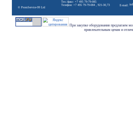
Тел./факс: +7 495 79-79-085
in
Телефон: +7 495 79-79-084 , 921-30,73
E-mail:
© PromService-99 Ltd
При закупке оборудования предлагаем мон
привлекательным ценам и отличн