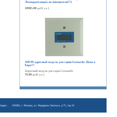
Леонардо(скидка на извещатели!!!)
10985.00
руб( у.е.)
АМ-99 адресный модуль для серии Leonardo. Цена в
Евро!!!
Адресный модуль для серии Leonardo
76.00
руб( у.е.)
Адрес:
105082, г. Москва, ул. Фридриха Энгельса, д.75, стр.10