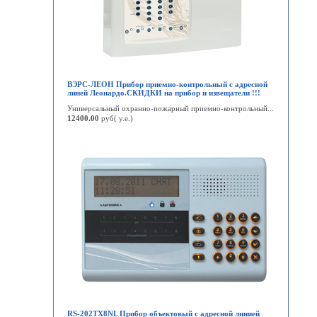
ВЭРС-ЛЕОН Прибор приемно-контрольный с адресной
линей Леонардо.СКИДКИ на прибор и извещатели !!!
Универсальный охранно-пожарный приемно-контрольный...
12400.00
руб( у.е.)
RS-202TX8NL Прибор объектовый с адресной линией