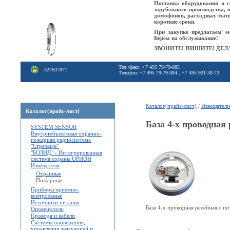
Поставка оборудования и с
зарубежного производства, 
домофонов, расходных мат
короткие сроки.
При закупке предлагаем м
Берем на обслуживание!
ЗВОНИТЕ! ПИШИТЕ! ДЕЛА
Тел./факс: +7 495 79-79-085
327637871
Телефон: +7 495 79-79-084 , +7 495 921-30-73
Каталог(прайс-лист)
/
Извещатели
Каталог(прайс-лист)
База 4-х проводная
SYSTEM SENSOR
Внутриобъектовая охранно-
пожарная радиосистема
"Стрелец®"
"БОЛИД" - Интегрированная
система охраны ОРИОН
Извещатели
Охранные
Пожарные
Приборы приемно-
контрольные
Источники питания
База 4-х проводная релейная с п
Оповещатели
Провода и кабели
Системы оповещения,
управления эвакуацией и