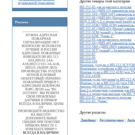
Другие товары этой категории
музыкальной трансляции
ИП 212-45 для подвесного потолка
ИП 212-53 (ДИП-53) извещатель по
ИП 212-54T (ДИП-54Т) извещатель 
ИП 212-66 (ДИП-66) (Партнер) изве
ИПД-3.1М (с 2-х проводной базой) 
Реклама
ИП 212-41М (ДИП-41М) извещатель 
ИП 212-45 (ДИП-45) (Марко) извеща
------------------------------
ИП 212-3СМ (новый) с безвинтовой 
НУЖНА АДРЕСНАЯ
ИП 212-63М "Данко-2"
ПОЖАРНАЯ
ИП 212-95 для подвесного потолка
СИГНАЛИЗАЦИЯ? НЕТ
ИП 212-44 (ДИП-44) извещатель пож
ВОПРОСОВ! ИСПОЛЬЗУЯ
ИП 212-5М3 (ДИП-3М3) извещатель 
ЛУЧШИЕ В РОССИИ
ИП 212-3СУ (новый) с безвинтовой б
АДРЕСНЫЕ ПОЖАРНЫЕ
ИП 212-87
ИЗВЕЩАТЕЛИ ИП-212-
ИП 212-95
60А,ИП101-24А-
ИП 212-141
A1R,ИП212/101-3А-A1R,
Монтажн. устр-во к ИП-212-3СУ/СМ 
ИП535-18(ИПР-ЛЕО)
Монтажное устройство к ИП 212-41
ПРОИЗВОДСТВА SYSTEM
Монтаж.ус-во к ИП 212-41М (исп.УМ
SENSOR И НОВЫЙ
ИП 212-141М
ОБЪЕКТОВЫЙ ОХРАННО-
Монтаж.ус-во (пружина) к ИП-212-45
ПОЖАРНЫЙ ПРИБОР С
Монтаж.ус-во к ИП 212-45 (исп.УМ-5
АДРЕСНЫМ ШЛЕЙФОМ
Аврора-ДН (ИП 212-78) без базы
ВЭРС-ЛЕОН или "RS-
База 2-х проводная усиленная для ИП
202TX8N", ВЫ РЕШИТЕ
База 2-х проводная высокая для ИП "
СВОИ ПРОБЛЕМЫ!
ИП 212-87 для подвесного потолка
ДАТЧИКИ И ПРИБОР
ИП 212-63 "Данко"
ВСЕГДА В НАЛИЧИИ, ЦЕНЫ
ОТ
ПРОИЗВОДИТЕЛЯ,КАЧЕСТВО
Другие разделы
НА ВЫСОТЕ!
ДОПОЛНИТЕЛЬНЫЕ
Линейные
|
Двухпроводные
|
Авто
СКИДКИ ПРИ ПОКУПКЕ
ПРИБОРА ВМЕСТЕ С
ИЗВЕЩАТЕЛЯМИ!!!
ВСЕГДА В НАЛИЧИИ!