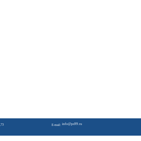
info@ps99.ru
,73
E-mail: