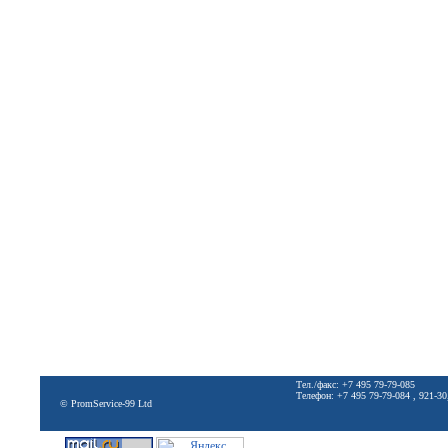
Тел./факс: +7 495 79-79-085
Телефон: +7 495 79-79-084 , 921-30
© PromService-99 Ltd