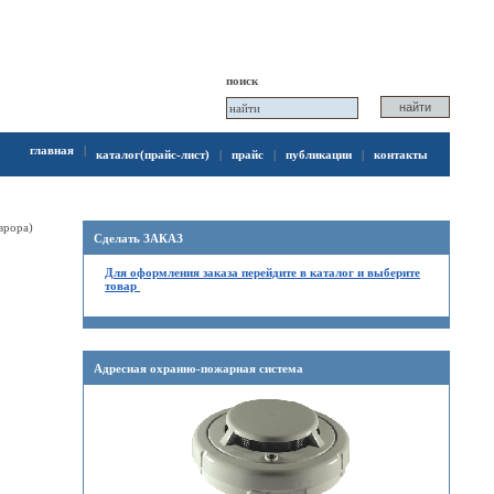
поиск
главная
|
каталог(прайс-лист)
|
прайс
|
публикации
|
контакты
врора)
Сделать ЗАКАЗ
Для оформления заказа перейдите в каталог и выберите
товар
Адресная охранно-пожарная система