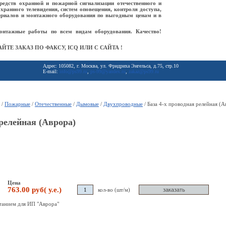
редств охранной и пожарной сигнализации отечественного и
охранного телевидения, систем оповещения, контроля доступа,
ериалов и монтажного оборудования по выгодным ценам и в
онтажные работы по всем видам оборудования. Качество!
ЙТЕ ЗАКАЗ ПО ФАКСУ, ICQ ИЛИ С САЙТА !
Адрес: 105082, г. Москва, ул. Фридриха Энгельса, д.75, стр.10
E-mail:
info@ps99.ru
,
ps-99@yandex.ru
,
zakaz@ps99.ru
/
Пожарные
/
Отечественные
/
Дымовые
/
Двухпроводные
/ База 4-х проводная релейная (А
 релейная (Аврора)
Цена
763.00 руб( у.е.)
кол-во (шт/м)
итанием для ИП "Аврора"