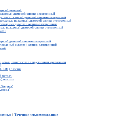
жарный дымовой
пожарный дымовой оптико-электронный
щатель пожарный дымовой оптико-электронный
извещатель пожарный дымовой оптико-электронный
пожарный дымовой оптико-электронный
тель пожарный дымовой оптико-электронный
базой
арный дымовой оптико-электронный
пожарный дымовой оптико-электронный
азой
(новый) пластиковое с пружинным креплением
M
-1-01) пластик
 металл.
) пластик
 "Аврора"
Аврора"
номные
|
Точечные четырехпроводные