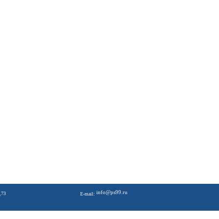
info@ps99.ru
,73
E-mail: