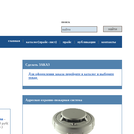
поиск
главная
|
каталог(прайс-лист)
|
прайс
|
публикации
|
контакты
Сделать ЗАКАЗ
Для оформления заказа перейдите в каталог и выберите
товар
Адресная охранно-пожарная система
на
-
0 руб(
е.)