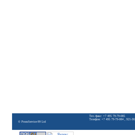
Тел./факс: +7 495 79-79-085
Телефон: +7 495 79-79-084 , 921-30
© PromService-99 Ltd