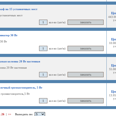
аф на 15 установчных мест
Це
установчных мест
443.0
у.
кол-во (шт/м)
енюатор 30 Вт
Це
30 Вт
10.00
у.
кол-во (шт/м)
овая колонна 20 Вт настенная
Це
лонна 20 Вт настенная
55.00
у.
кол-во (шт/м)
лочный громкоговоритель, 5 Вт
Це
громкоговоритель,5 Вт
13.95
у.
кол-во (шт/м)
.
26
|
>>
Выводить по: