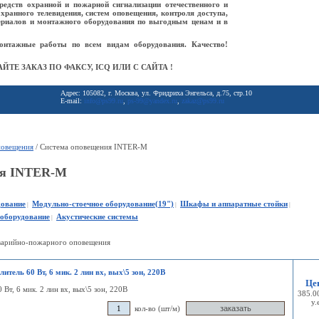
редств охранной и пожарной сигнализации отечественного и
охранного телевидения, систем оповещения, контроля доступа,
ериалов и монтажного оборудования по выгодным ценам и в
онтажные работы по всем видам оборудования. Качество!
ЙТЕ ЗАКАЗ ПО ФАКСУ, ICQ ИЛИ С САЙТА !
Адрес: 105082, г. Москва, ул. Фридриха Энгельса, д.75, стр.10
E-mail:
info@ps99.ru
,
ps-99@yandex.ru
,
zakaz@ps99.ru
повещения
/ Система оповещения INTER-M
ия INTER-M
дование
Модульно-стоечное оборудование(19")
Шкафы и аппаратные стойки
|
|
|
оборудование
Акустические системы
|
аварийно-пожарного оповещения
итель 60 Вт, 6 мик. 2 лин вх, вых\5 зон, 220В
Це
 Вт, 6 мик. 2 лин вх, вых\5 зон, 220В
385.0
у.
кол-во (шт/м)