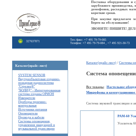
Поставка оборудования и с
зарубежного производства, 
домофонов, расходных мат
короткие сроки.
При закупке предлагаем м
Берем на обслуживание!
ЗВОНИТЕ! ПИШИТЕ! ДЕЛА
Тел./факс: +7 495 79-79-085
327637871
Телефон: +7 495 79-79-084 , +7 495 921-30-73
Каталог(прайс-лист)
/
Системы о
Каталог(прайс-лист)
Система оповещен
SYSTEM SENSOR
Внутриобъектовая охранно-
пожарная радиосистема
"Стрелец®"
Все товары
Настольное обору
|
"БОЛИД" - Интегрированная
Микрофоны и коммутационное 
система охраны ОРИОН
Извещатели
Приборы приемно-
Система звуковой трансляции и 
контрольные
Источники питания
Оповещатели
PAM-60 Усил
Провода и кабели
Системы оповещения,
Усилитель 60
управления эвакуацией и
музыкальной трансляции