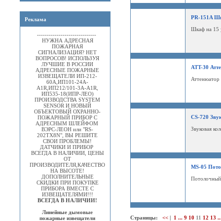
PR-151A Шк
Реклама
Шкаф на 15 
------------------------------
НУЖНА АДРЕСНАЯ
ПОЖАРНАЯ
СИГНАЛИЗАЦИЯ? НЕТ
ВОПРОСОВ! ИСПОЛЬЗУЯ
ЛУЧШИЕ В РОССИИ
ATT-30 Атт
АДРЕСНЫЕ ПОЖАРНЫЕ
ИЗВЕЩАТЕЛИ ИП-212-
Аттенюатор 
60А,ИП101-24А-
A1R,ИП212/101-3А-A1R,
ИП535-18(ИПР-ЛЕО)
ПРОИЗВОДСТВА SYSTEM
SENSOR И НОВЫЙ
ОБЪЕКТОВЫЙ ОХРАННО-
CS-720 Звук
ПОЖАРНЫЙ ПРИБОР С
АДРЕСНЫМ ШЛЕЙФОМ
Звуковая ко
ВЭРС-ЛЕОН или "RS-
202TX8N", ВЫ РЕШИТЕ
СВОИ ПРОБЛЕМЫ!
ДАТЧИКИ И ПРИБОР
ВСЕГДА В НАЛИЧИИ, ЦЕНЫ
ОТ
ПРОИЗВОДИТЕЛЯ,КАЧЕСТВО
MS-05 Пото
НА ВЫСОТЕ!
ДОПОЛНИТЕЛЬНЫЕ
Потолочный 
СКИДКИ ПРИ ПОКУПКЕ
ПРИБОРА ВМЕСТЕ С
ИЗВЕЩАТЕЛЯМИ!!!
ВСЕГДА В НАЛИЧИИ!
Линейные дымовые
Страницы:
<<
|
1
...
9
10
11
12
13
..
пожарные извещатели