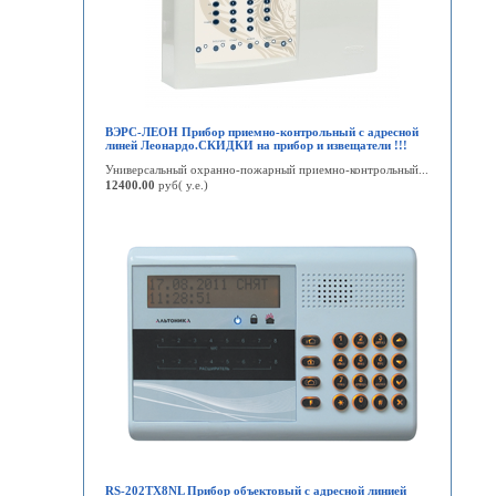
ВЭРС-ЛЕОН Прибор приемно-контрольный с адресной
линей Леонардо.СКИДКИ на прибор и извещатели !!!
Универсальный охранно-пожарный приемно-контрольный...
12400.00
руб( у.е.)
RS-202TX8NL Прибор объектовый с адресной линией