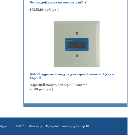
Леонардо(скидка на извещатели!!!)
10985.00
руб( у.е.)
АМ-99 адресный модуль для серии Leonardo. Цена в
Евро!!!
Адресный модуль для серии Leonardo
76.00
руб( у.е.)
Адрес:
105082, г. Москва, ул. Фридриха Энгельса, д.75, стр.10