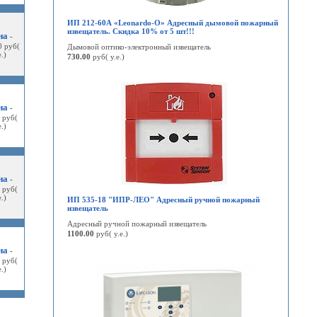
ИП 212-60А «Leonardo-О» Адресный дымовой пожарный
извещатель. Скидка 10% от 5 шт!!!
на
-
0 руб(
Дымовой оптико-электронный извещатель
е.)
730.00
руб( у.е.)
на
-
 руб(
е.)
на
-
 руб(
е.)
ИП 535-18 "ИПР-ЛЕО" Адресный ручной пожарный
извещатель
Адресный ручной пожарный извещатель
1100.00
руб( у.е.)
на
-
 руб(
е.)