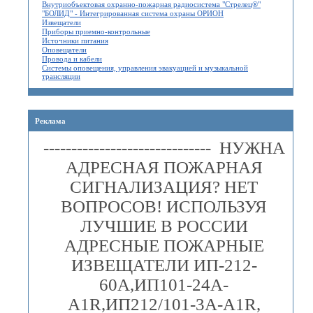
Внутриобъектовая охранно-пожарная радиосистема "Стрелец®"
"БОЛИД" - Интегрированная система охраны ОРИОН
Извещатели
Приборы приемно-контрольные
Источники питания
Оповещатели
Провода и кабели
Системы оповещения, управления эвакуацией и музыкальной
трансляции
Реклама
------------------------------ НУЖНА
АДРЕСНАЯ ПОЖАРНАЯ
СИГНАЛИЗАЦИЯ? НЕТ
ВОПРОСОВ! ИСПОЛЬЗУЯ
ЛУЧШИЕ В РОССИИ
АДРЕСНЫЕ ПОЖАРНЫЕ
ИЗВЕЩАТЕЛИ ИП-212-
60А,ИП101-24А-
A1R,ИП212/101-3А-A1R,