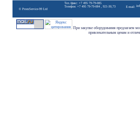
Тел./факс: +7 495 79-79-085
in
Телефон: +7 495 79-79-084 , 921-30,73
E-mail:
© PromService-99 Ltd
При закупке оборудования предлагаем мон
привлекательным ценам и отличн