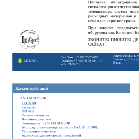
Поставка оборудовани
сигнализации отечественно
телевидения, систем опо
расходных материалов и 
ценам и в короткие сроки.
При закупке предлагае
оборудования. Качество! Б
ЗВОНИТЕ! ПИШИТЕ! ДЕ
САЙТА !
Адрес: 105082, г. 
Тел./факс: +7 495 79-79-085
Энгельса, д.75, стр
327637871
Телефон: +7 495 79-79-084 , +7
E-mail:
info@ps99.
495 921-30-73
zakaz@ps99.ru
Каталог(прайс-лист)
SYSTEM SENSOR
ECO1000
Leonardo
ПРОФИ
Ручные извещатели
Линейные дымовые
Оповещатели SYSTEM SENSOR
Аспирационные извещатели серии FAAST и 8100Е
Монтажные комплекты
Аксессуары для пожарных извещателей